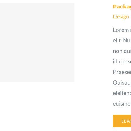
Packa
Design
Lorem i
elit. N
non qui
id cons
Praesen
Quisque
eleifen
euismod 
LEA