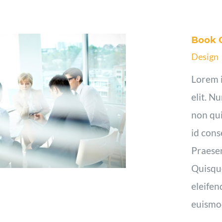
Book 
Design
Lorem i
elit. N
non qui
id cons
Praesen
Quisque
eleifen
euismod 