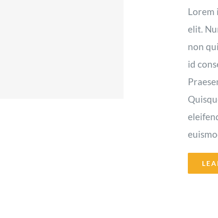
Lorem i
elit. N
non qui
id cons
Praesen
Quisque
eleifen
euismod 
LEA