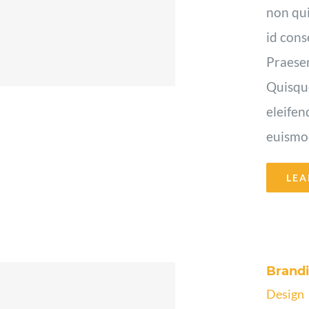
non qui
id cons
Praesen
Quisque
eleifen
euismod 
LEA
Brand
Design