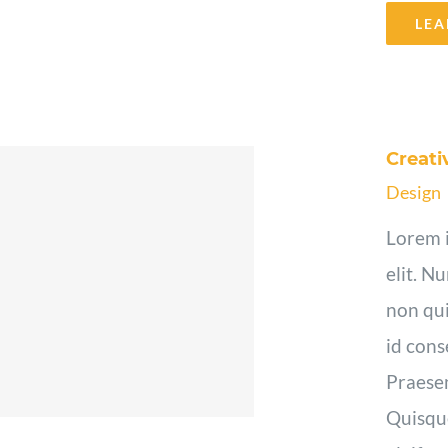
LEA
Creati
Design
Lorem i
elit. N
non qui
id cons
Praesen
Quisque