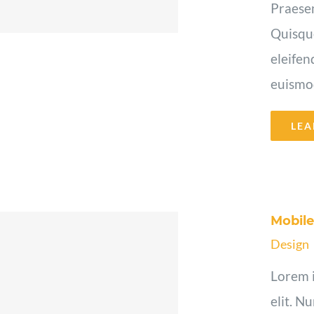
Praesen
Quisque
eleifen
euismod 
LEA
Mobil
Design
Lorem i
elit. N