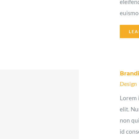
eleifen
euismod 
LEA
Brandi
Design
Lorem i
elit. N
non qui
id cons